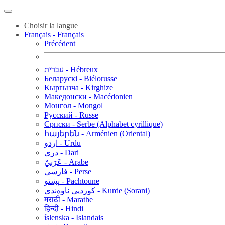
Choisir la langue
Français - Français
Précédent
עברית - Hébreux
Беларускі - Biélorusse
Кыргызча - Kirghize
Македонски - Macédonien
Монгол - Mongol
Русский - Russe
Српски - Serbe (Alphabet cyrillique)
հայերեն - Arménien (Oriental)
اردو - Urdu
دری - Dari
عَرَبيْ - Arabe
فارسی - Perse
پښتو - Pachtoune
کوردیی ناوەندی - Kurde (Sorani)
मराठी - Marathe
हिन्दी - Hindi
íslenska - Islandais