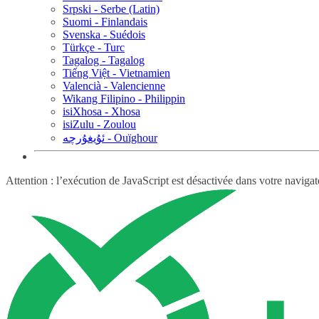
Srpski - Serbe (Latin)
Suomi - Finlandais
Svenska - Suédois
Türkçe - Turc
Tagalog - Tagalog
Tiếng Việt - Vietnamien
Valencià - Valencienne
Wikang Filipino - Philippin
isiXhosa - Xhosa
isiZulu - Zoulou
ئۇيغۇرچە - Ouïghour
Attention : l’exécution de JavaScript est désactivée dans votre navigat