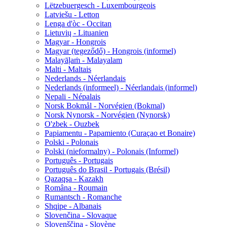
Lëtzebuergesch - Luxembourgeois
Latviešu - Letton
Lenga d'òc - Occitan
Lietuvių - Lituanien
Magyar - Hongrois
Magyar (tegeződő) - Hongrois (informel)
Malayāḷaṁ - Malayalam
Malti - Maltais
Nederlands - Néerlandais
Nederlands (informeel) - Néerlandais (informel)
Nepali - Népalais
Norsk Bokmål - Norvégien (Bokmal)
Norsk Nynorsk - Norvégien (Nynorsk)
O'zbek - Ouzbek
Papiamentu - Papamiento (Curaçao et Bonaire)
Polski - Polonais
Polski (nieformalny) - Polonais (Informel)
Português - Portugais
Português do Brasil - Portugais (Brésil)
Qazaqşa - Kazakh
Româna - Roumain
Rumantsch - Romanche
Shqipe - Albanais
Slovenčina - Slovaque
Slovenščina - Slovène