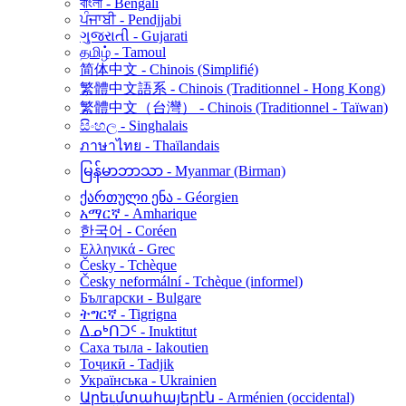
বাংলা - Bengali
ਪੰਜਾਬੀ - Pendjjabi
ગુજરાતી - Gujarati
தமிழ் - Tamoul
简体中文 - Chinois (Simplifié)
繁體中文語系 - Chinois (Traditionnel - Hong Kong)
繁體中文（台灣） - Chinois (Traditionnel - Taïwan)
සිංහල - Singhalais
ภาษาไทย - Thaïlandais
မြန်မာဘာသာ - Myanmar (Birman)
ქართული ენა - Géorgien
አማርኛ - Amharique
한국어 - Coréen
Ελληνικά - Grec
Česky - Tchèque
Česky neformální - Tchèque (informel)
Български - Bulgare
ትግርኛ - Tigrigna
ᐃᓄᒃᑎᑐᑦ - Inuktitut
Саха тыла - Iakoutien
Тоҷикӣ - Tadjik
Українська - Ukrainien
Արեւմտահայերէն - Arménien (occidental)