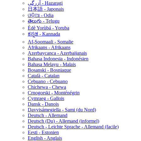
آزرگی - Hazaragi
日本語 - Japonais
ଓଡ଼ିଆ - Odia
తెలుగు - Telugu
Èdè Yorùbá - Yoruba
ಕನ್ನಡ - Kannada
Af-Soomaali - Somalie
Afrikaans - Afrikaans
Azerbaycanca - Azerbaijanais
Bahasa Indonesia - Indonésien
Bahasa Melayu - Malais
Bosanski - Bosniaque
Català - Catalan
Cebuano - Cebuano
Chichewa - Chewa
Crnogorski - Monténégrin
Cymraeg - Gallois
Dansk - Danois
Davvisámegiella - Sami (du Nord)
Deutsch - Allemand
Deutsch (Du) - Allemand (informel)
Deutsch - Leichte Sprache - Allemand (facile)
Eesti - Estonien
English - Anglais