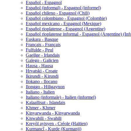
Español - Espagnol
Español (informal) - Espagnol (informel)
Español chileno - Espagnol (Chili)
Español colombiano - Espagnol (Colombie)
Español mexicano - Espagnol (Mexique)
Español rioplatense - Espagnol (Argentine)
Español rioplatense informal - Espagnol (Argentine) (Inf
Euskara - Basque
Français - Français
Fulfulde - Peul
Gaeilge - Irlandais
Galego - Galicien
Hausa - Hausa
Hrvatski - Croate
Ikirundi - Kirundi
Ilokano - Ilocano
Ilonggo - Hiligaynon
Italiano - Italien
Italiano (informale) - Italien (informel)
Kalaallisut - Islandais
Khmer - Khmer
Kinyarwanda - Kinyarwanda
Kiswahili - Swahili
Kreyòl ayisyen - Créole (Haïtien)
Kurmancî - Kurde (Kurmanji)